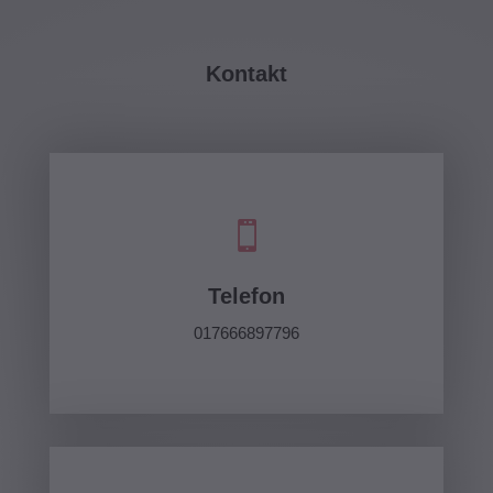
Kontakt

Telefon
017666897796